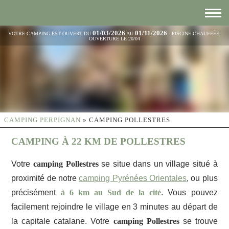
01/03/2026
01/11/2026
VOTRE CAMPING EST OUVERT DU
AU
- PISCINE CHAUFFÉE,
OUVERTURE LE 20/04
CAMPING PERPIGNAN
»
CAMPING POLLESTRES
CAMPING À 22 KM DE POLLESTRES
Votre
camping Pollestres
se situe dans un village situé à
proximité de notre
camping Pyrénées Orientales
, ou plus
précisément
à 6 km au Sud de la cité
. Vous pouvez
facilement rejoindre le village en 3 minutes au départ de
la capitale catalane. Votre
camping Pollestres
se trouve