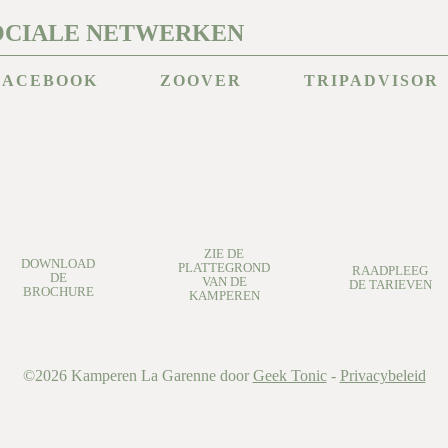
OCIALE NETWERKEN
FACEBOOK
ZOOVER
TRIPADVISOR
ZIE DE
DOWNLOAD
PLATTEGROND
RAADPLEEG
DE
VAN DE
DE TARIEVEN
BROCHURE
KAMPEREN
©2026
Kamperen La Garenne
door
Geek Tonic
-
Privacybeleid