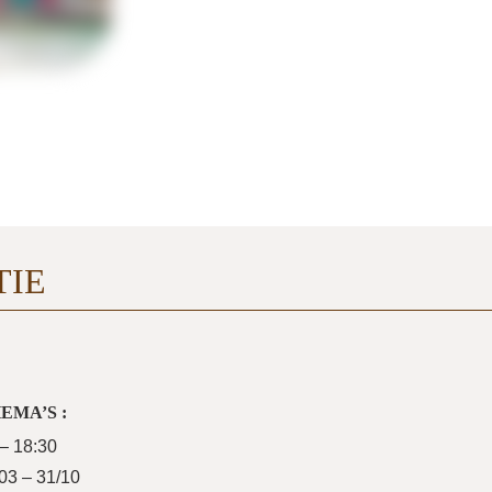
TIE
EMA’S :
 – 18:30
03 – 31/10