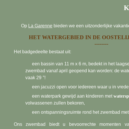
K
Op
La Garenne
bieden we een uitzonderlijke vakant
HET WATERGEBIED IN DE OOSTELI
Het badgedeelte bestaat uit:
een bassin van 11 m x 6 m, bedekt in het laags
zwembad vanaf april geopend kan worden: de water
vaak 29 °!
een jacuzzi open voor iedereen waar u in vrede
een waterpark gewijd aan kinderen met
watersp
volwassenen zullen bekoren,
een ontspanningsruimte rond het zwembad met l
Ons zwembad biedt u bevoorrechte momenten van