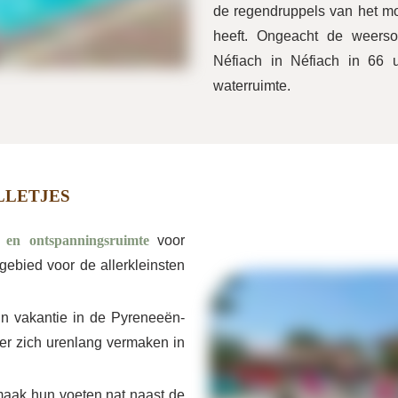
de regendruppels van het mo
heeft. Ongeacht de weers
Néfiach in Néfiach in 66
waterruimte.
LLETJES
- en ontspanningsruimte
voor
gebied voor de allerkleinsten
un vakantie in de Pyreneeën-
ter zich urenlang vermaken in
maak hun voeten nat naast de