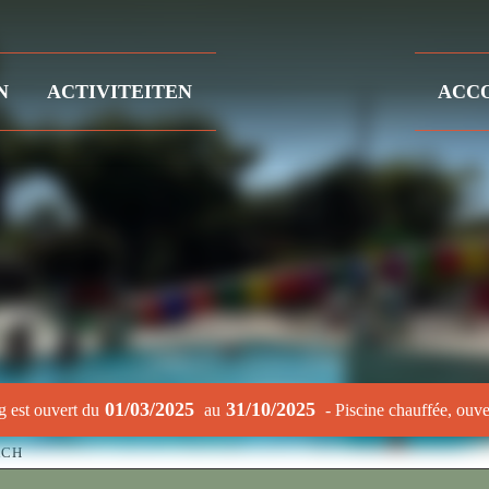
N
ACTIVITEITEN
ACC
01/03/2025
31/10/2025
 est ouvert du
au
- Piscine chauffée, ouve
ACH